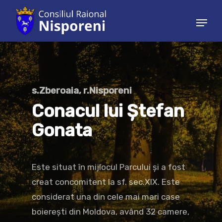
Hit enter to search or ESC to close
s.Zberoaia, r.Nisporeni
Conacul lui Ștefan
Gonata
Este situat în mijlocul Parcului și a fost
creat concomitent la sf. sec.XIX. Este
considerat una din cele mai mari case
boierești din Moldova, având 32 camere,