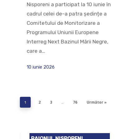
Nisporeni a participat la 10 iunie în
cadrul celei de-a patra ședințe a
Comitetului de Monitorizare a
Programului Uniunii Europene
Interreg Next Bazinul Mării Negre,
care a…
10 iunie 2026
2
3
76
Următor »
1
…
RAIONUL NISPORENI