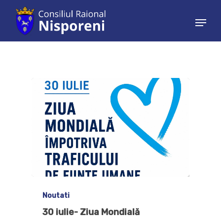
Hit enter to search or ESC to close
Noutati
30 iulie- Ziua Mondială