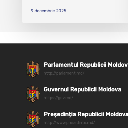
9 decembrie 2025
Parlamentul Republicii Moldo
http://parlament.md/
Guvernul Republicii Moldova
https://gov.md/
Președinția Republicii Moldov
http://www.presedinte.md/