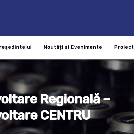
reședintelui
Noutăți și Evenimente
Proiec
oltare Regională –
voltare CENTRU