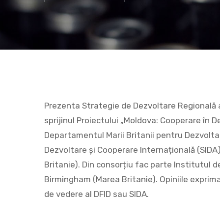
Hit enter to search or ESC to close
Prezenta Strategie de Dezvoltare Regională 
sprijinul Proiectului „Moldova: Cooperare în D
Departamentul Marii Britanii pentru Dezvolta
Dezvoltare și Cooperare Internațională (SID
Britanie). Din consorțiu fac parte Institutul d
Birmingham (Marea Britanie). Opiniile exprima
de vedere al DFID sau SIDA.