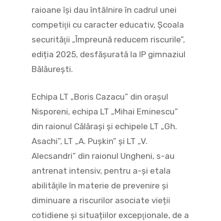
raioane îşi dau întâlnire în cadrul unei
competiţii cu caracter educativ, Şcoala
securităţii „Împreună reducem riscurile”,
ediția 2025, desfăşurată la IP gimnaziul
Bălăureşti.
Echipa LT „Boris Cazacu” din oraşul
Nisporeni, echipa LT „Mihai Eminescu”
din raionul Călăraşi şi echipele LT „Gh.
Asachi”, LT „A. Puşkin” şi LT „V.
Alecsandri” din raionul Ungheni, s-au
antrenat intensiv, pentru a-şi etala
abilităţile în materie de prevenire și
diminuare a riscurilor asociate vieții
cotidiene și situațiilor excepţionale, de a