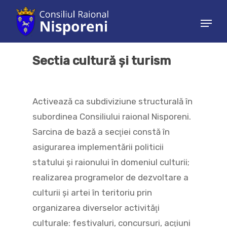
Sectia cultură și turism
Hit enter to search or ESC to close
Activează ca subdiviziune structurală în
subordinea Consiliului raional Nisporeni.
Sarcina de bază a secţiei constă în
asigurarea implementării politicii
statului şi raionului în domeniul culturii;
realizarea programelor de dezvoltare a
culturii şi artei în teritoriu prin
organizarea diverselor activităţi
culturale: festivaluri, concursuri, acţiuni