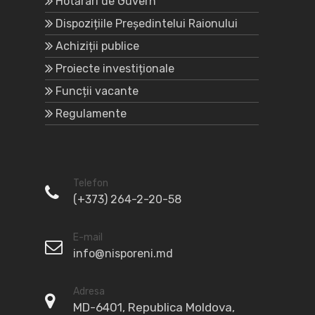
Hotărâri de Guvern
Dispozițiile Președintelui Raionului
Achiziții publice
Proiecte investiționale
Funcții vacante
Regulamente
Telefon
(+373) 264-2-20-58
E-mail
info@nisporeni.md
Adresa
MD-6401, Republica Moldova,