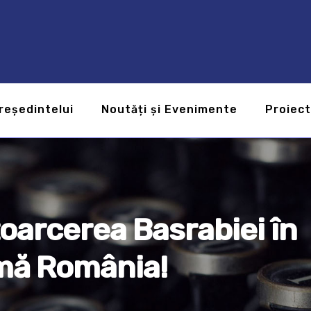
reședintelui
Noutăți și Evenimente
Proiec
toarcerea Basrabiei în
mă România!