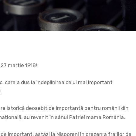
 27 martie 1918!
 care a dus la îndeplinirea celui mai important
!
are istorică deosebit de importantă pentru românii din
 națională, au revenit în sânul Patriei mama România.
e important, astăzi la Nisporeni în prezenţa fraţilor de