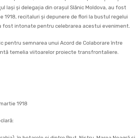
l Iaşi şi delegaţia din oraşul Slănic Moldova, au fost
 1918, recitaluri şi depunere de flori la bustul regelui
 au fost intonate pentru celebrarea acestui eveniment.
nic pentru semnarea unui Acord de Colaborare între
ntă temelia viitoarelor proiecte transfrontaliere.
!
 martie 1918
clară:
ia), în hotarele ei dintre Prut, Nistru, Marea Neagră și