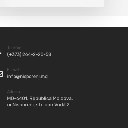
Telefon
(+373) 264-2-20-58
E-mail
info@nisporeni.md
Adresa
MD-6401, Republica Moldova,
or.Nisporeni, str.Ioan Vodă 2