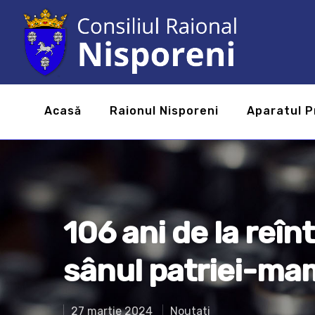
Acasă
Raionul Nisporeni
Aparatul P
106 ani de la reîn
sânul patriei-ma
27 martie 2024
Noutati