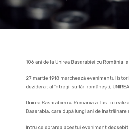
106 ani de la Unirea Basarabiei cu România la
27 martie 1918 marchează evenimentul istoric,
Hit enter to search or ESC to close
deziderat al întregii suflări româneşti, UNIREA
Unirea Basarabiei cu România a fost o realiz
Basarabia, care după lungi ani de înstrăinare
Întru celebrarea acestui eveniment deosebit d