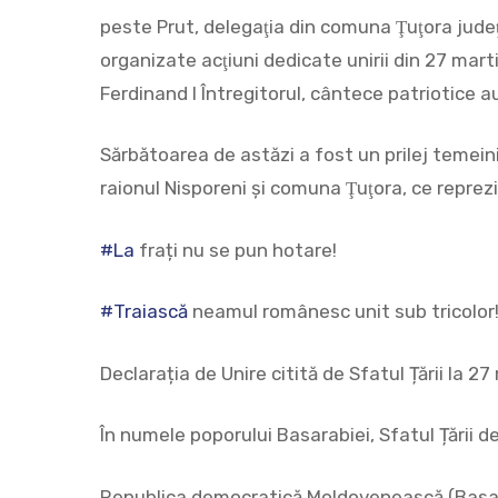
peste Prut, delegaţia din comuna Ţuţora judeţu
organizate acţiuni dedicate unirii din 27 martie
Ferdinand I Întregitorul, cântece patriotice
Sărbătoarea de astăzi a fost un prilej temei
raionul Nisporeni şi comuna Ţuţora, ce reprezi
#La
frați nu se pun hotare!
#Traiască
neamul românesc unit sub tricolor
Declarația de Unire citită de Sfatul Țării la 27
În numele poporului Basarabiei, Sfatul Țării de
Republica democratică Moldovenească (Basarab