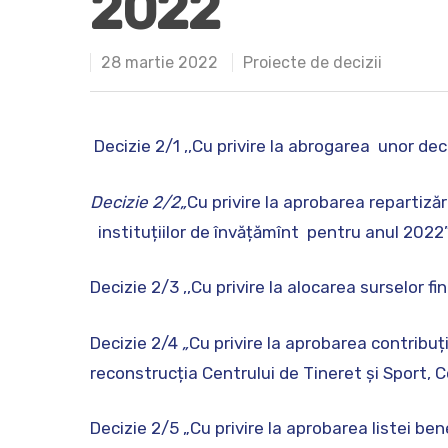
2022
28 martie 2022
Proiecte de decizii
Decizie 2/1 ,,Cu privire la abrogarea unor deci
Hit enter to search or ESC to close
Decizie 2/2„
Cu privire la aprobarea repartiză
instituțiilor de învățămînt pentru anul 2022
Decizie 2/3 ,,Cu privire la alocarea surselor fi
Decizie 2/4
„
Cu privire la aprobarea contribuț
reconstrucția Centrului de Tineret și Sport, C
Decizie 2/5 „Cu privire la aprobarea listei ben