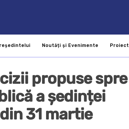
reședintelui
Noutăți și Evenimente
Proiec
cizii propuse spre
lică a ședinței
din 31 martie