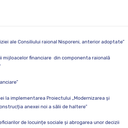
ziei ale Consiliului raional Nisporeni, anterior adoptate”
rii mijloacelor financiare din componenta raională
”
nanciare”
iei la implementarea Proiectului „Modernizarea și
onstrucția anexei noi a sălii de haltere”
eficiarilor de locuințe sociale și abrogarea unor decizii