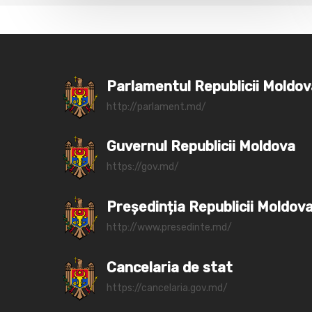
Parlamentul Republicii Moldo
http://parlament.md/
Guvernul Republicii Moldova
https://gov.md/
Președinția Republicii Moldov
http://www.presedinte.md/
Cancelaria de stat
https://cancelaria.gov.md/