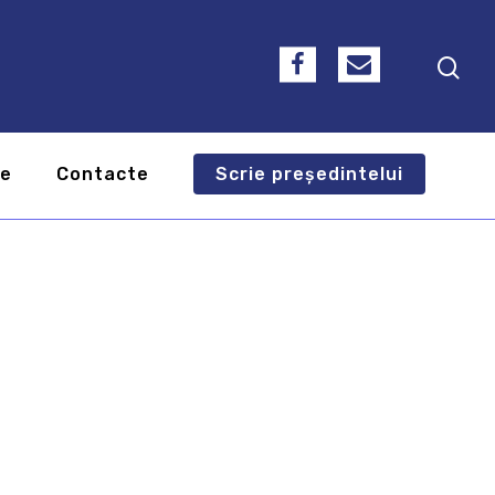
te
Contacte
Scrie președintelui