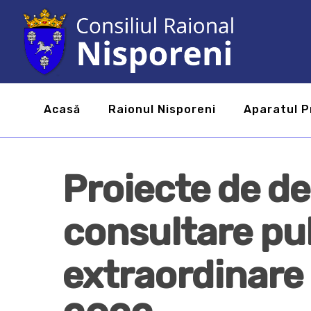
Acasă
Raionul Nisporeni
Aparatul P
Proiecte de de
consultare pub
extraordinare 