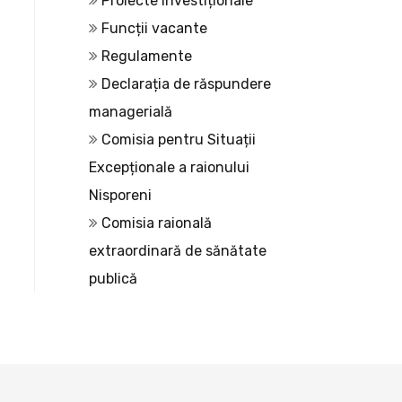
Proiecte investiționale
Funcții vacante
Regulamente
Declarația de răspundere
managerială
Comisia pentru Situații
Excepționale a raionului
Nisporeni
Comisia raională
extraordinară de sănătate
publică