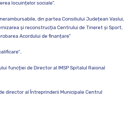
rea locuințelor sociale”.
rii nerambursabile, din partea Consiliului Județean Vaslui,
izarea și reconstrucția Centrului de Tineret și Sport,
aprobarea Acordului de finanțare”
alificare”
.
ului funcției de Director al IMSP Spitalul Raional
de director al Întreprinderii Municipale Centrul