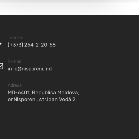
Telefon
(+373) 264-2-20-58
E-mail
info@nisporeni.md
Adresa
MD-6401, Republica Moldova,
or.Nisporeni, str.Ioan Vodă 2