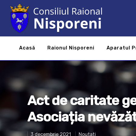
Acasă
Raionul Nisporeni
Aparatul P
Act de caritate g
Asociația nevăzăt
3 decembrie 2021
Noutati