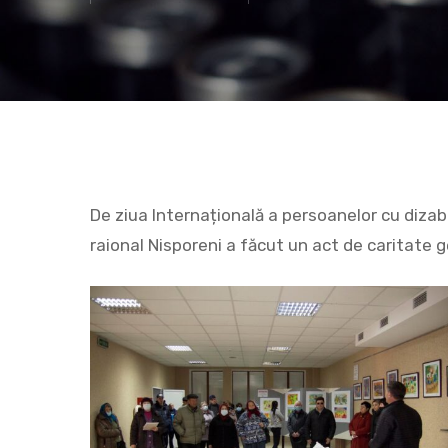
De ziua Internațională a persoanelor cu dizabil
raional Nisporeni a făcut un act de caritate 
Hit enter to search or ESC to close