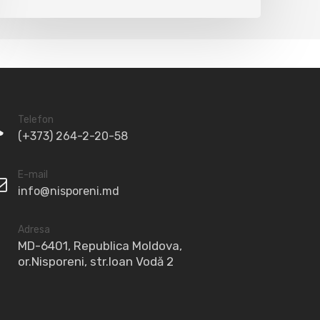
Telefon
(+373) 264-2-20-58
E-mail
info@nisporeni.md
Adresa
MD-6401, Republica Moldova,
or.Nisporeni, str.Ioan Vodă 2