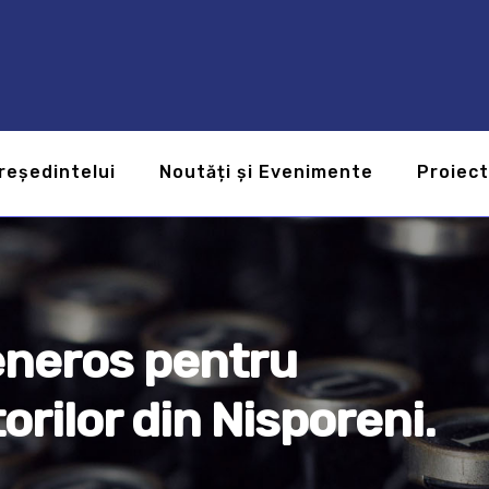
reședintelui
Noutăți și Evenimente
Proiec
eneros pentru
orilor din Nisporeni.