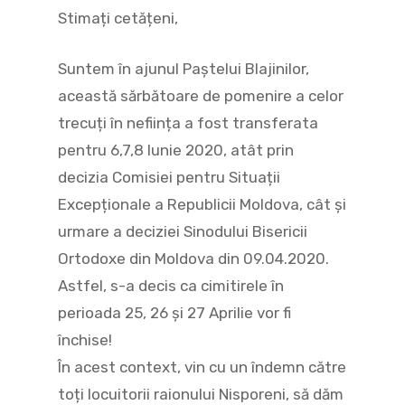
Stimați cetățeni,
Suntem în ajunul Paștelui Blajinilor,
această sărbătoare de pomenire a celor
trecuți în neființa a fost transferata
pentru 6,7,8 Iunie 2020, atât prin
decizia Comisiei pentru Situații
Excepționale a Republicii Moldova, cât și
urmare a deciziei Sinodului Bisericii
Ortodoxe din Moldova din 09.04.2020.
Astfel, s-a decis ca cimitirele în
perioada 25, 26 și 27 Aprilie vor fi
închise!
În acest context, vin cu un îndemn către
toți locuitorii raionului Nisporeni, să
dăm