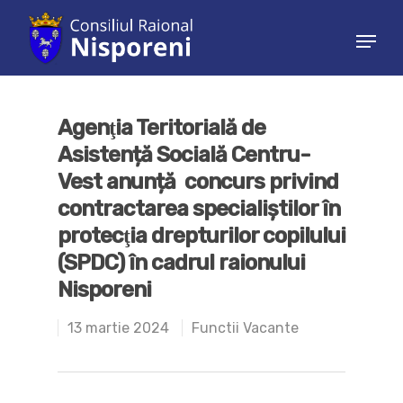
Hit enter to search or ESC to close
Agenţia Teritorială de
Asistență Socială Centru-
Vest anunță concurs privind
contractarea specialiştilor în
protecţia drepturilor copilului
(SPDC) în cadrul raionului
Nisporeni
13 martie 2024
Functii Vacante