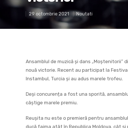
29 octombrie 2021
Noutati
Ansamblul de muzică și dans „Moștenitorii” di
nouă victorie. Recent au participat la Festivalul
Instambul, Turcia și au adus marele trofeu.
Hit enter to search or ESC to close
Deși concurența a fost una sporită, ansamblul 
câștige marele premiu.
Reușita nu este o premieră pentru ansamblul ,
ducă faima atât în Republica Moldova, cât și 