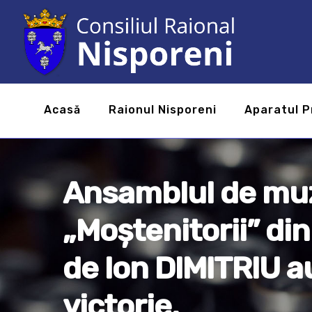
Acasă
Raionul Nisporeni
Aparatul P
Ansamblul de muz
„Moștenitorii” din
de Ion DIMITRIU 
victorie.