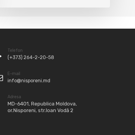
Telefon
(+373) 264-2-20-58
E-mail
info@nisporeni.md
Adresa
MD-6401, Republica Moldova,
or.Nisporeni, str.Ioan Vodă 2