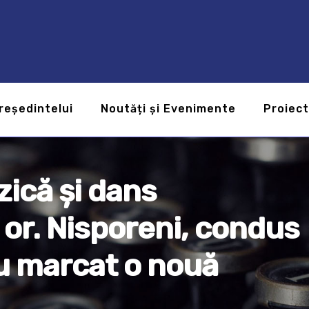
reședintelui
Noutăți și Evenimente
Proiec
ică și dans
 or. Nisporeni, condus
au marcat o nouă