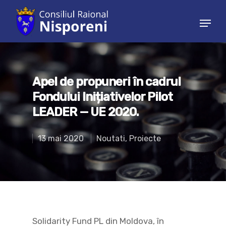
Hit enter to search or ESC to close
Apel de propuneri în cadrul
Fondului Inițiativelor Pilot
LEADER — UE 2020.
13 mai 2020
Noutati
,
Proiecte
Solidarity Fund PL din Moldova, în