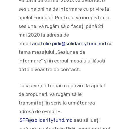
Pe data de 22 mai 2020, va avea loc o
sesiune online de informare cu privire la
apelul Fondului. Pentru a vă înregistra la
sesiune, vă rugăm să o faceți până 21
mai 2020 la adresa de
email
anatolie.pirlii@solidarityfund.md
cu
tema mesajului „Sesiunea de
informare” și în corpul mesajului lăsați
datele voastre de contact.
Dacă aveți întrebări cu privire la apelul
de propuneri, vă rugăm să le
transmiteți în scris la următoarea
adresă de e-mail –
SPF@solidarityfund.md
sau să luați
legătura cu Anatolie Pîrlii, coordonatorul