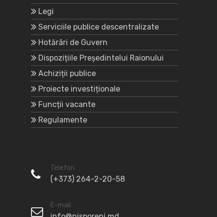
Legi
Serviciile publice descentralizate
Hotărâri de Guvern
Dispozițiile Președintelui Raionului
Achiziții publice
Proiecte investiționale
Funcții vacante
Regulamente
Telefon
(+373) 264-2-20-58
E-mail
info@nisporeni.md