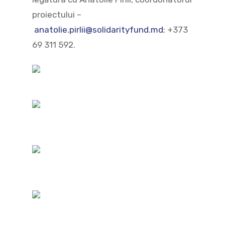
proiectului –
anatolie.pirlii@solidarityfund.md
; +373
69 311 592.