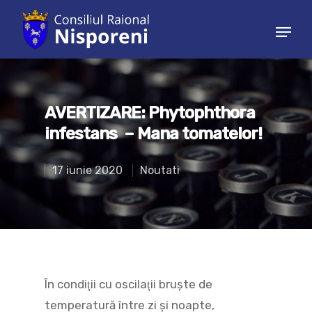
Hit enter to search or ESC to close
AVERTIZARE: Phytophthora
infestans – Mana tomatelor!
17 iunie 2020
Noutati
În condiţii cu oscilaţii bruşte de
temperatură între zi şi noapte,