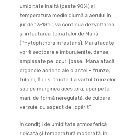
umiditate înaltă (peste 90%) şi
temperatura medie diurnă a aerului în
jur de 13-18ºC, va continua dezvoltarea
şi infectarea tomatelor de Mană
(Phytophthora infestans). Mai atacate
vor fi sectoarele îmburuienite, dense,
amplasate pe locuri joase. Mana atacă
organele aeriene ale plantei – frunze,
tulpini, flori și fructe. La vârful frunzelor
sau pe marginea acestora, apar pete
mari, de formă neregulată, de culoare
verzuie, cu aspect de „opărit”.
În condiții de umiditate atmosferică
ridicată și temperatură moderată, în