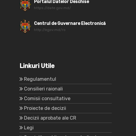
Portalul Datelor Deschise
https://date.gov.md/
Centrul de Guvernare Electronică
http://egov.md/ro
Linkuri Utile
Regulamentul
Consilieri raionali
Comisii consultative
Proiecte de decizii
Decizii aprobate ale CR
Legi