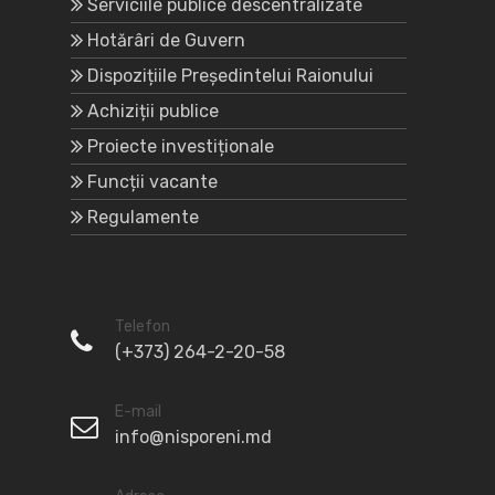
Serviciile publice descentralizate
Hotărâri de Guvern
Dispozițiile Președintelui Raionului
Achiziții publice
Proiecte investiționale
Funcții vacante
Regulamente
Telefon
(+373) 264-2-20-58
E-mail
info@nisporeni.md