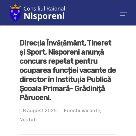
Hit enter to search or ESC to close
Direcţia Învăţământ, Tineret
şi Sport, Nisporeni anunţă
concurs repetat pentru
ocuparea funcției vacante de
director în Instituţia Publică
Școala Primară- Grădiniță
Păruceni.
8 august 2025
Functii Vacante
,
Noutati