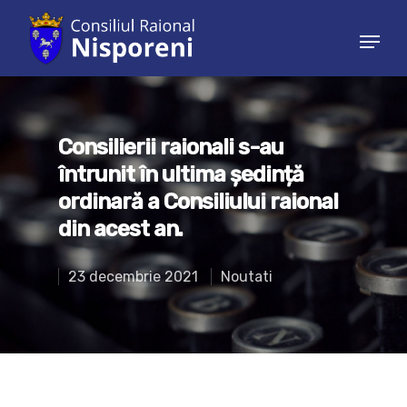
Hit enter to search or ESC to close
Consilierii raionali s-au
întrunit în ultima ședință
ordinară a Consiliului raional
din acest an.
23 decembrie 2021
Noutati