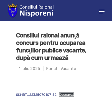
Hit enter to search or ESC to close
Consiliul raional anunţă
concurs pentru ocuparea
funcţiilor publice vacante,
după cum urmează
1 iulie 2025
Functii Vacante
SKMBT_22325070107152
Descarcă