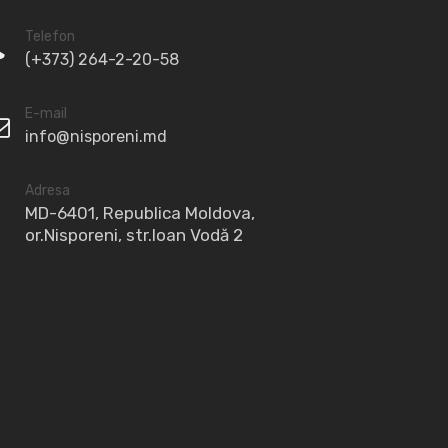
Telefon
(+373) 264-2-20-58
E-mail
info@nisporeni.md
Adresa
MD-6401, Republica Moldova,
or.Nisporeni, str.Ioan Vodă 2