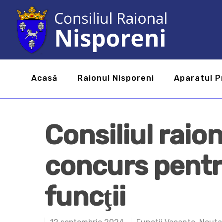
Acasă
Raionul Nisporeni
Aparatul P
Consiliul raio
concurs pentr
funcţii