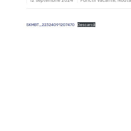
12 septembrie 2024
Functii Vacante
,
Nouta
SKMBT_22324091207470
Descarcă
Hit enter to search or ESC to close