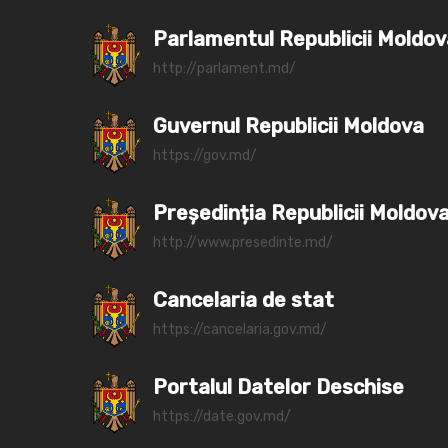
Parlamentul Republicii Moldo
http://parlament.md/
Guvernul Republicii Moldova
https://gov.md/
Președinția Republicii Moldov
http://www.presedinte.md/
Cancelaria de stat
https://cancelaria.gov.md/
Portalul Datelor Deschise
https://date.gov.md/