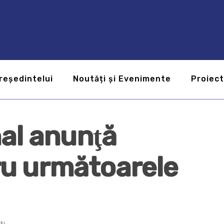
reședintelui
Noutăți și Evenimente
Proiec
nal anunţă
u următoarele