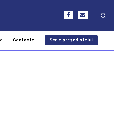
te
Contacte
Scrie președintelui