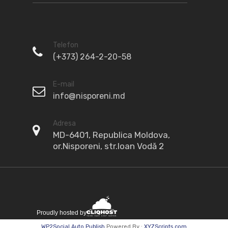
Telefon
(+373) 264-2-20-58
E-mail
info@nisporeni.md
Adresa
MD-6401, Republica Moldova,
or.Nisporeni, str.Ioan Vodă 2
WP2Social Auto Publish
Powered By :
XYZScripts.com