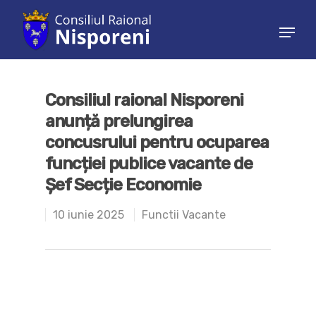
Hit enter to search or ESC to close
Consiliul raional Nisporeni
anunță prelungirea
concusrului pentru ocuparea
funcției publice vacante de
Șef Secție Economie
10 iunie 2025
Functii Vacante