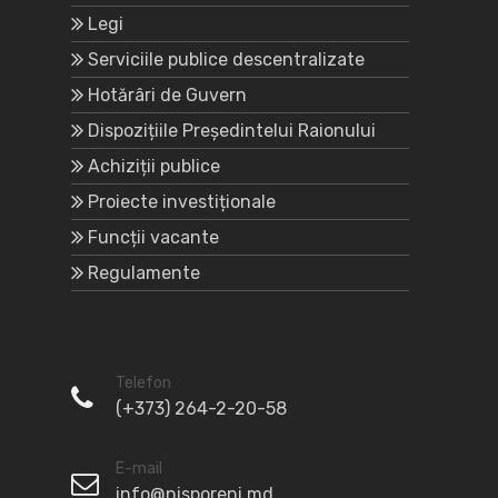
Legi
Serviciile publice descentralizate
Hotărâri de Guvern
Dispozițiile Președintelui Raionului
Achiziții publice
Proiecte investiționale
Funcții vacante
Regulamente
Telefon
(+373) 264-2-20-58
E-mail
info@nisporeni.md