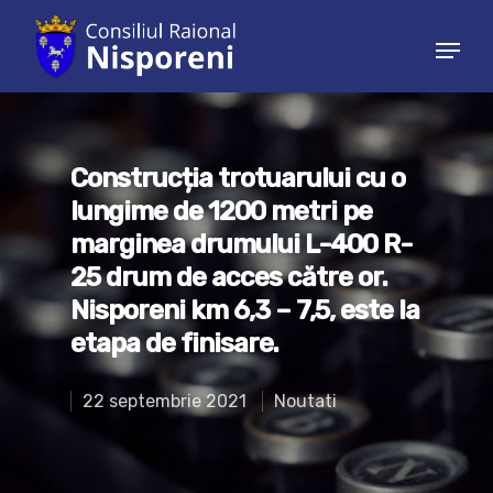
Hit enter to search or ESC to close
Construcția trotuarului cu o
lungime de 1200 metri pe
marginea drumului L-400 R-
25 drum de acces către or.
Nisporeni km 6,3 – 7,5, este la
etapa de finisare.
22 septembrie 2021
Noutati