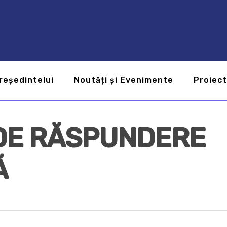
reședintelui
Noutăți și Evenimente
Proiec
DE RĂSPUNDERE
Ă