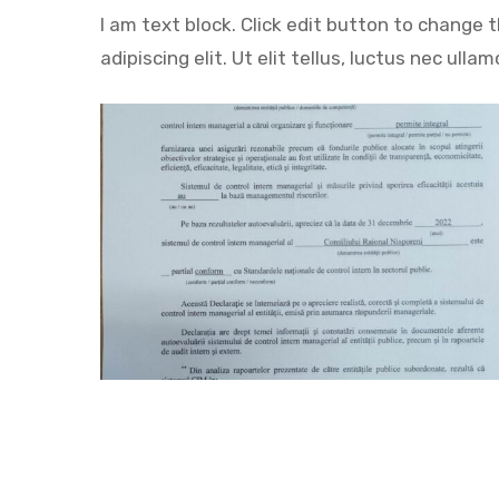
I am text block. Click edit button to change 
adipiscing elit. Ut elit tellus, luctus nec ulla
Hit enter to search or ESC to close