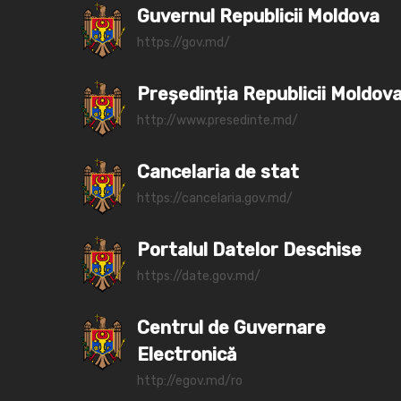
Guvernul Republicii Moldova
https://gov.md/
Președinția Republicii Moldov
http://www.presedinte.md/
Cancelaria de stat
https://cancelaria.gov.md/
Portalul Datelor Deschise
https://date.gov.md/
Centrul de Guvernare
Electronică
http://egov.md/ro