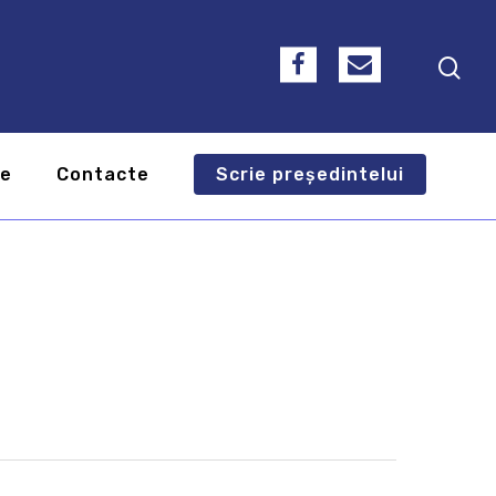
te
Contacte
Scrie președintelui