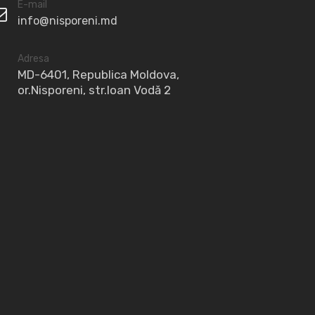
E-mail
info@nisporeni.md
Adresa
MD-6401, Republica Moldova,
or.Nisporeni, str.Ioan Vodă 2