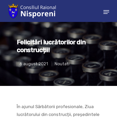
Hit enter to search or ESC to close
Felicitări lucrătorilor din
construcții!
6 august 2021
Noutati
În ajunul Sărbătorii profesionale, Ziua
lucrătorului din construcții, președintele