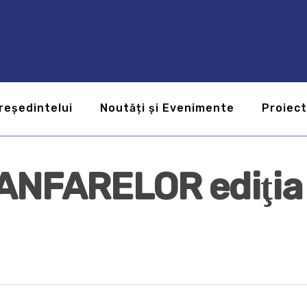
reședintelui
Noutăți și Evenimente
Proiec
ANFARELOR ediţia