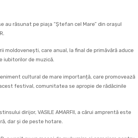
 au răsunat pe piaţa “Ştefan cel Mare” din oraşul
R.
ii moldoveneşti, care anual, la final de primăvără aduce
le iubitorilor de muzică.
eveniment cultural de mare importanță, care promovează
a acest festival, comunitatea se apropie de rădăcinile
tinsului dirijor, VASILE AMARFII, a cărui amprentă este
ră, dar şi de peste hotare.