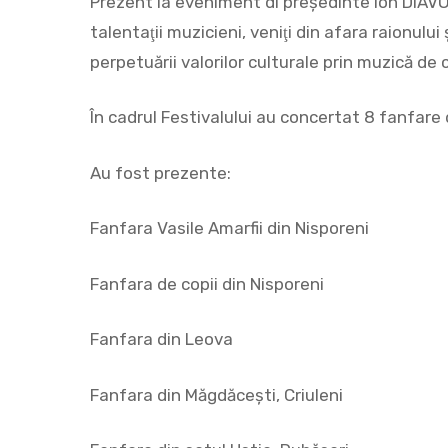
Prezent la eveniment dl președinte Ion DIAVO
talentaţii muzicieni, veniţi din afara raionul
perpetuării valorilor culturale prin muzică de 
În cadrul Festivalului au concertat 8 fanfare 
Au fost prezente:
Fanfara Vasile Amarfii din Nisporeni
Fanfara de copii din Nisporeni
Fanfara din Leova
Fanfara din Măgdăceşti, Criuleni