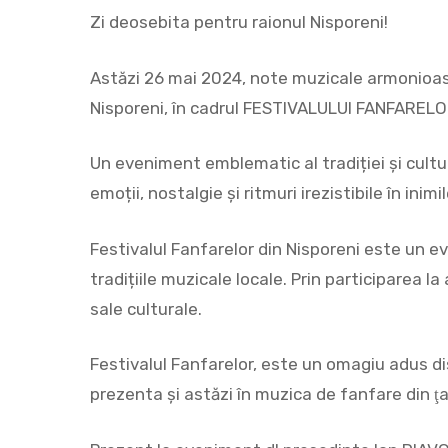
Zi deosebita pentru raionul Nisporeni!
Astăzi 26 mai 2024, note muzicale armonioase
Nisporeni, în cadrul FESTIVALULUI FANFARELO
Un eveniment emblematic al tradiției și cultur
emoții, nostalgie și ritmuri irezistibile în inimi
Festivalul Fanfarelor din Nisporeni este un 
tradițiile muzicale
locale. Prin participarea l
sale culturale.
Festivalul Fanfarelor, este un omagiu adus dis
Hit enter to search or ESC to close
prezenta şi astăzi în muzica de fanfare din ţa