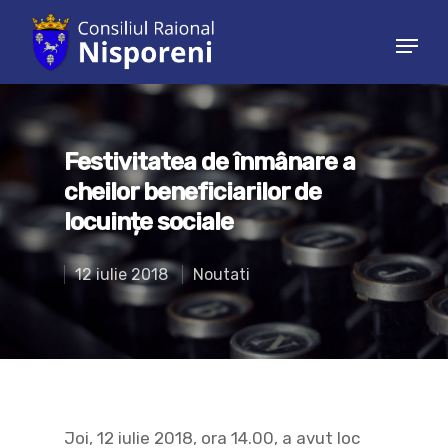
Hit enter to search or ESC to close
Festivitatea de înmânare a
cheilor beneficiarilor de
locuințe sociale
12 iulie 2018
Noutati
Joi, 12 iulie 2018, ora 14.00, a avut loc