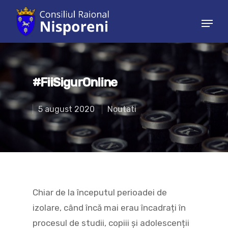
Hit enter to search or ESC to close
#FiiSigurOnline
5 august 2020
Noutati
Chiar de la începutul perioadei de
izolare, când încă mai erau încadrați în
procesul de studii, copiii și adolescenții