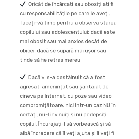
Oricât de încărcați sau obosiți ați fi
cu responsabilitățile pe care le aveți,
faceți-vă timp pentru a observa starea
copilului sau adolescentului: dacă este
mai obosit sau mai anxios decât de
obicei, dacă se supără mai ușor sau
tinde să fie retras mereu
Dacă vi s-a destăinuit că a fost
agresat, amenințat sau șantajat de
cineva pe Internet, cu poze sau video
compromițătoare, nici într-un caz NU în
certați, nu-l învinuiți și nu pedepsiți
copilul. Încurajați-l să vorbească și să
aibă încredere că îl veți ajuta și îi veți fi