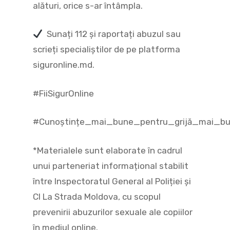
alături, orice s-ar întâmpla.
Sunați 112 și raportați abuzul sau
scrieți specialiștilor de pe platforma
siguronline.md.
#FiiSigurOnline
#Cunoștințe_mai_bune_pentru_grijă_mai_b
*Materialele sunt elaborate în cadrul
unui parteneriat informațional stabilit
între Inspectoratul General al Poliției și
CI La Strada Moldova, cu scopul
prevenirii abuzurilor sexuale ale copiilor
în mediul online.