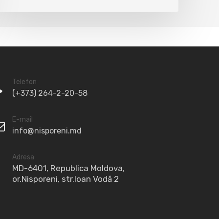
Telefon
(+373) 264-2-20-58
E-mail
info@nisporeni.md
Adresa
MD-6401, Republica Moldova,
or.Nisporeni, str.Ioan Vodă 2