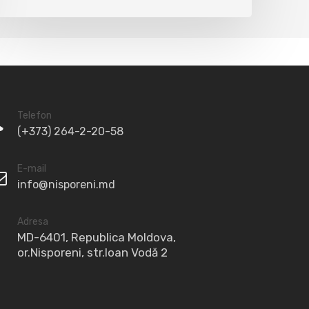
Telefon
(+373) 264-2-20-58
E-mail
info@nisporeni.md
Adresa
MD-6401, Republica Moldova,
or.Nisporeni, str.Ioan Vodă 2