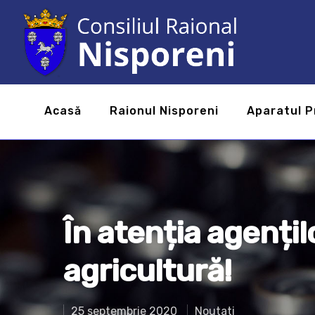
Acasă
Raionul Nisporeni
Aparatul P
În atenția agenți
agricultură!
25 septembrie 2020
Noutati