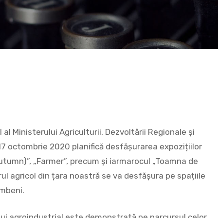
!
al Ministerului Agriculturii, Dezvoltării Regionale și
-17 octombrie 2020 planifică desfășurarea expozițiilor
autumn)”, „Farmer”, precum și iarmarocul „Toamna de
l agricol din țara noastră se va desfășura pe spațiile
umbeni.
ului agroindustrial este demonstrată pe parcursul celor