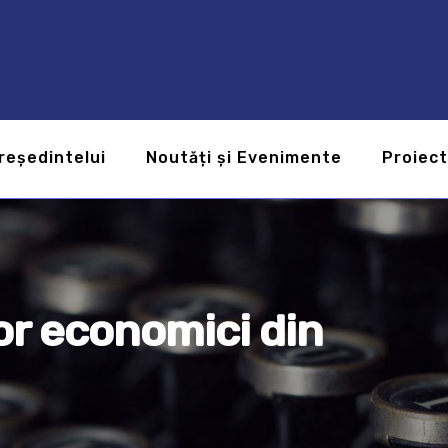
reședintelui
Noutăți și Evenimente
Proiec
lor economici din