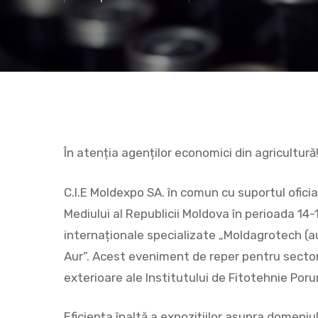
În atenția agenților economici din agricultură
C.I.E Moldexpo SA. în comun cu suportul oficial 
Hit enter to search or ESC to close
Mediului al Republicii Moldova în perioada 14
internaționale specializate „Moldagrotech (
Aur”. Acest eveniment de reper pentru sectoru
exterioare ale Institutului de Fitotehnie Por
Eficiența înaltă a expozițiilor asupra domeni