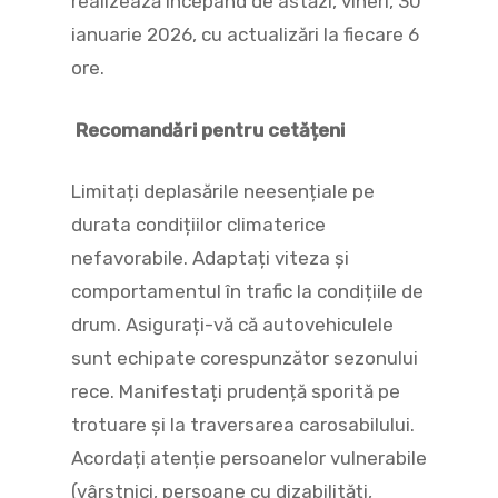
realizează începând de astăzi, vineri, 30
ianuarie 2026, cu actualizări la fiecare 6
ore.
Recomandări pentru cetățeni
Limitați deplasările neesențiale pe
durata condițiilor climaterice
nefavorabile. Adaptați viteza și
comportamentul în trafic la condițiile de
drum. Asigurați-vă că autovehiculele
sunt echipate corespunzător sezonului
rece. Manifestați prudență sporită pe
trotuare și la traversarea carosabilului.
Acordați atenție persoanelor vulnerabile
(vârstnici, persoane cu dizabilități,