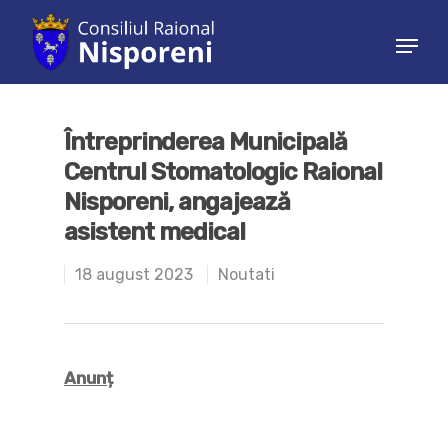
Hit enter to search or ESC to close
Întreprinderea Municipală
Centrul Stomatologic Raional
Nisporeni, angajează
asistent medical
18 august 2023
Noutati
Anunț