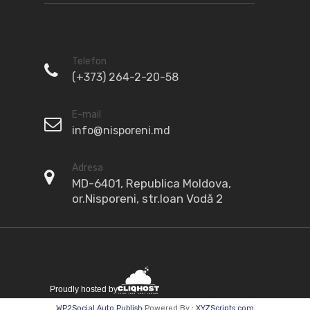
Telefon
(+373) 264-2-20-58
E-mail
info@nisporeni.md
Adresa
MD-6401, Republica Moldova,
or.Nisporeni, str.Ioan Vodă 2
WP2Social Auto Publish
Powered By :
XYZScripts.com