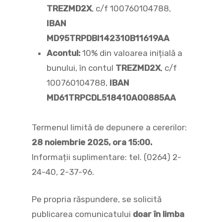
TREZMD2X
, c/f 100760104788,
IBAN
MD95TRPDBI142310B11619AA
Acontul:
10% din valoarea inițială a
bunului, în contul
TREZMD2X
, c/f
100760104788,
IBAN
MD61TRPCDL518410A00885AA
Termenul limită de depunere a cererilor:
28 noiembrie 2025, ora 15:00.
Informații suplimentare: tel. (0264) 2-
24-40, 2-37-96.
Pe propria răspundere, se solicită
publicarea comunicatului
doar în limba