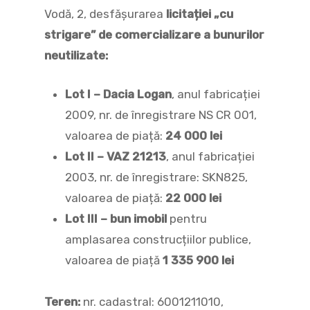
Vodă, 2, desfășurarea
licitației „cu
strigare” de comercializare a bunurilor
neutilizate:
Lot I – Dacia Logan
, anul fabricației
2009, nr. de înregistrare NS CR 001,
valoarea de piață:
24 000 lei
Lot II – VAZ 21213
, anul fabricației
2003, nr. de înregistrare: SKN825,
valoarea de piață:
22 000 lei
Lot III – bun imobil
pentru
amplasarea construcțiilor publice,
valoarea de piață
1 335 900 lei
Teren:
nr. cadastral: 6001211010,