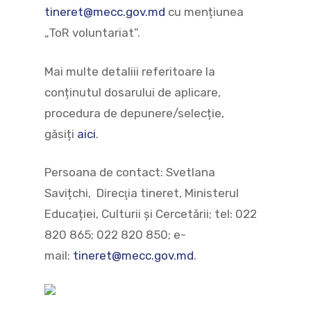
tineret@mecc.gov.md
cu mențiunea
„ToR voluntariat”.
Mai multe detaliii referitoare la
conținutul dosarului de aplicare,
procedura de depunere/selecție,
găsiți
aici
.
Persoana de contact: Svetlana
Savițchi, Direcţia tineret, Ministerul
Educației, Culturii și Cercetării; tel: 022
820 865; 022 820 850; e-
mail:
tineret@mecc.gov.md
.