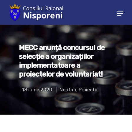
Hit enter to search or ESC to close
MECC anunță concursul de
selecție a organizațiilor
implementatoare a
proiectelor de voluntariat!
18 iunie 2020
Noutati
,
Proiecte