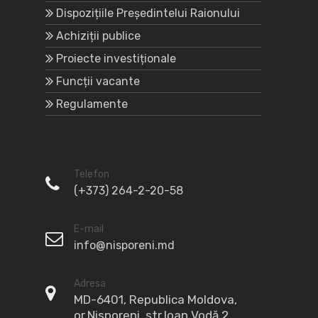
Dispozițiile Președintelui Raionului
Achiziții publice
Proiecte investiționale
Funcții vacante
Regulamente
Telefon
(+373) 264-2-20-58
E-mail
info@nisporeni.md
Adresa
MD-6401, Republica Moldova,
or.Nisporeni, str.Ioan Vodă 2