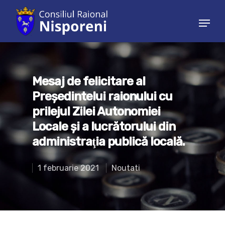
Hit enter to search or ESC to close
Mesaj de felicitare al
Președintelui raionului cu
prilejul Zilei Autonomiei
Locale şi a lucrătorului din
administraţia publică locală.
1 februarie 2021
Noutati