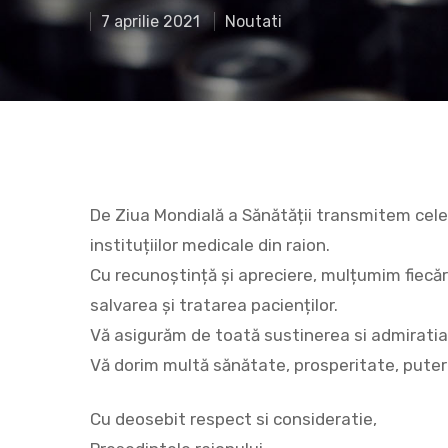
7 aprilie 2021
Noutati
De Ziua Mondială a Sănătății transmitem cele m
instituțiilor medicale din raion.
Cu recunoștință și apreciere, mulțumim fiecăr
Hit enter to search or ESC to close
salvarea și tratarea pacienților.
Vă asigurăm de toată sustinerea si admiratia 
Vă dorim multă sănătate, prosperitate, putere
Cu deosebit respect si consideratie,