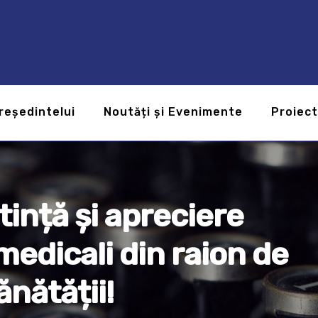
reședintelui
Noutăți și Evenimente
Proiec
ință și apreciere
medicali din raion de
ănătății!