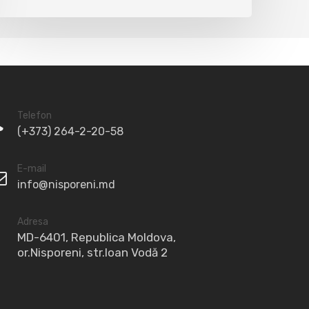
Telefon
(+373) 264-2-20-58
E-mail
info@nisporeni.md
Adresa
MD-6401, Republica Moldova,
or.Nisporeni, str.Ioan Vodă 2