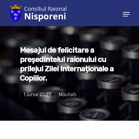
Hit enter to search or ESC to close
Mesajul de felicitare a
președintelui raionului cu
prilejul Zilei Internaționale a
Copiilor.
1 iunie 2021
Noutati