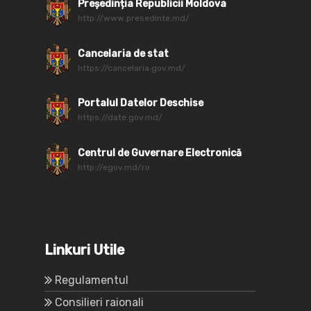
Președinția Republicii Moldova
http://www.presedinte.md/
Cancelaria de stat
https://cancelaria.gov.md/
Portalul Datelor Deschise
https://date.gov.md/
Centrul de Guvernare Electronică
http://egov.md/ro
Linkuri Utile
Regulamentul
Consilieri raionali