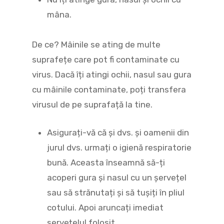
mâna.
De ce? Mâinile se ating de multe
suprafețe care pot fi contaminate cu
virus. Dacă îți atingi ochii, nasul sau gura
cu mâinile contaminate, poți transfera
virusul de pe suprafață la tine.
Asigurați-vă că și dvs. și oamenii din
jurul dvs. urmați o igienă respiratorie
bună. Aceasta înseamnă să-ți
acoperi gura și nasul cu un șervețel
sau să strănutați și să tușiți în pliul
cotului. Apoi aruncați imediat
șervețelul folosit.