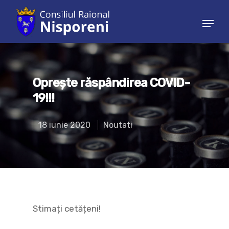
Hit enter to search or ESC to close
Oprește răspândirea COVID-
19!!!
18 iunie 2020
Noutati
Stimați cetățeni!