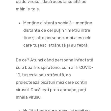
ucide virusul, dacă acesta se află pe
mâinile tale.
Menține distanța socială – menține
distanța de cel puțin 1 metru între
tine și alte persoane, mai ales cele
care tușesc, strănută și au febră.
De ce? Atunci când persoana infectată
cu o boală respiratorie, cum ar fi COVID-
19, tușește sau strănută, ea
proiectează picături mici care conțin
virusul. Dacă ești prea aproape, poți
inhala virusul.
Nu îți atinge gura, nasul și ochii cu