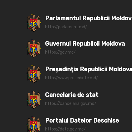
Parlamentul Republicii Moldo
http://parlament.md/
Guvernul Republicii Moldova
https://gov.md/
Președinția Republicii Moldov
http://www.presedinte.md/
Cancelaria de stat
https://cancelaria.gov.md/
Portalul Datelor Deschise
https://date.gov.md/