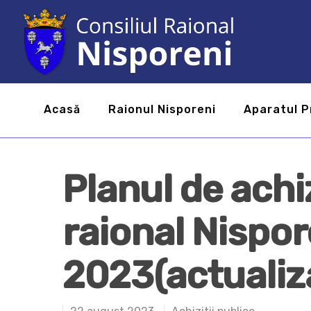
Acasă
Raionul Nisporeni
Aparatul P
Planul de achiz
raional Nispor
2023(actualiz