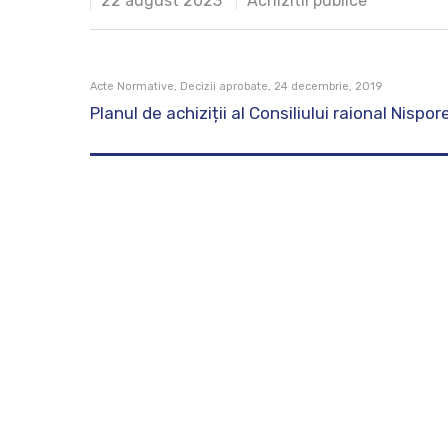
22 august 2023
Achizitii publice
Acte Normative, Decizii aprobate, 24 decembrie, 2019
Planul de achiziții al Consiliului raional Nisp
Hit enter to search or ESC to close