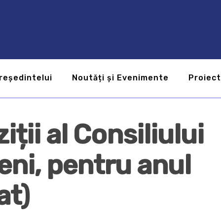
reședintelui
Noutăți și Evenimente
Proiec
iții al Consiliului
eni, pentru anul
at)