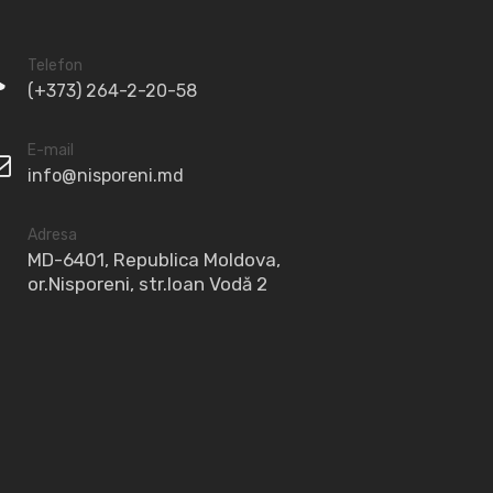
Telefon
(+373) 264-2-20-58
E-mail
info@nisporeni.md
Adresa
MD-6401, Republica Moldova,
or.Nisporeni, str.Ioan Vodă 2