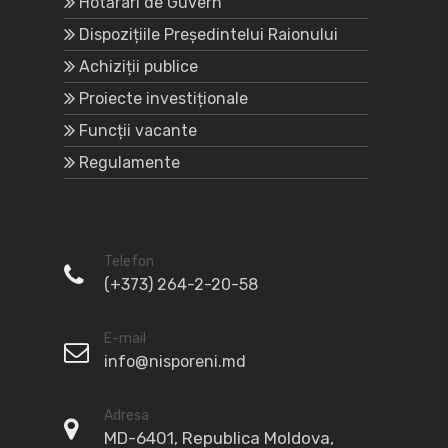
Hotărâri de Guvern
Dispozițiile Președintelui Raionului
Achiziții publice
Proiecte investiționale
Funcții vacante
Regulamente
Telefon
(+373) 264-2-20-58
E-mail
info@nisporeni.md
Adresa
MD-6401, Republica Moldova,