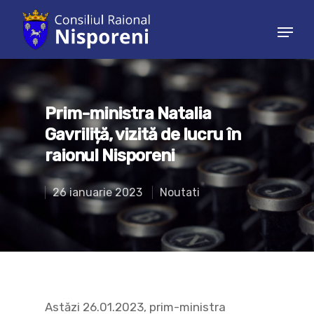
Hit enter to search or ESC to close
Prim-ministra Natalia
Gavriliță, vizită de lucru în
raionul Nisporeni
26 ianuarie 2023
Noutati
Astăzi 26.01.2023, prim-ministra