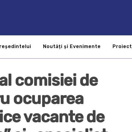
reședintelui
Noutăți și Evenimente
Proiec
al comisiei de
ru ocuparea
lice vacante de