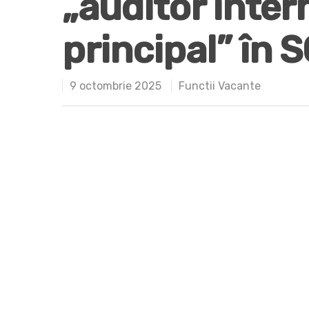
„auditor intern
principal” în 
9 octombrie 2025
Functii Vacante
Hit enter to search or ESC to close