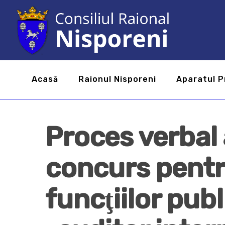
Acasă
Raionul Nisporeni
Aparatul P
Proces verbal 
concurs pent
funcţiilor pub