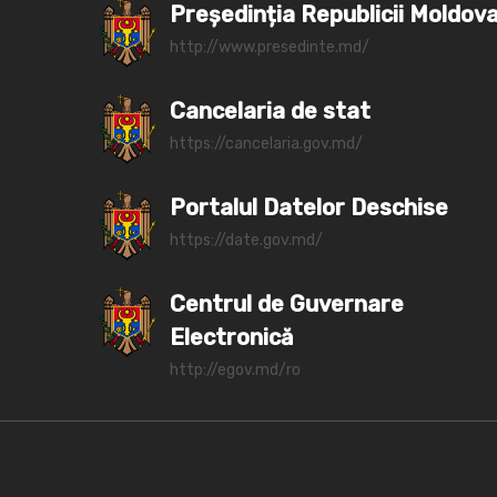
Președinția Republicii Moldov
http://www.presedinte.md/
Cancelaria de stat
https://cancelaria.gov.md/
Portalul Datelor Deschise
https://date.gov.md/
Centrul de Guvernare
Electronică
http://egov.md/ro