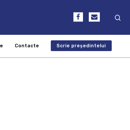
te
Contacte
Scrie președintelui