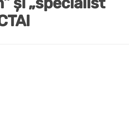
” şi „specialist
SCTAI