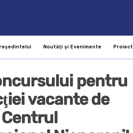
reședintelui
Noutăți și Evenimente
Proiec
oncursului pentru
ţiei vacante de
. Centrul