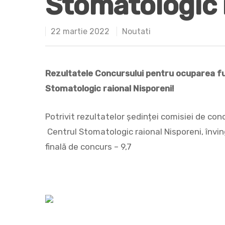
Stomatologic 
22 martie 2022
Noutati
Rezultatele Concursului pentru ocuparea f
Stomatologic raional Nisporeni!
Potrivit rezultatelor ședinței comisiei de con
Centrul Stomatologic raional Nisporeni, învi
Hit enter to search or ESC to close
finală de concurs – 9,7