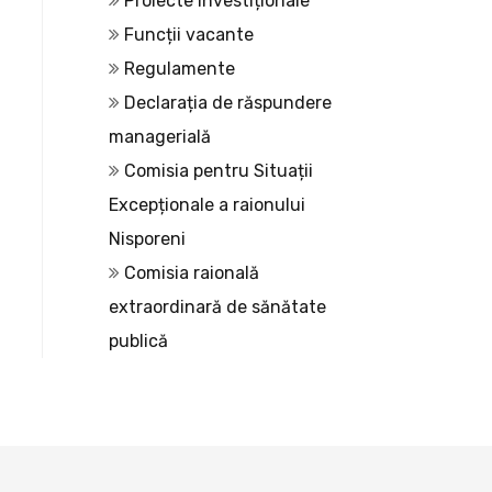
Proiecte investiționale
Funcții vacante
Regulamente
Declarația de răspundere
managerială
Comisia pentru Situații
Excepționale a raionului
Nisporeni
Comisia raională
extraordinară de sănătate
publică