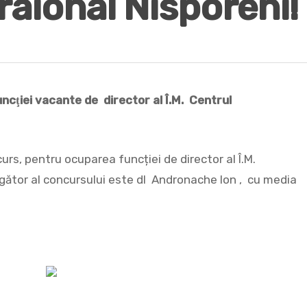
raional Nisporeni!
uncţiei vacante
de director al Î.M. Centrul
curs, pentru ocuparea funcției de director al Î.M.
ngător al concursului este dl Andronache Ion , cu media