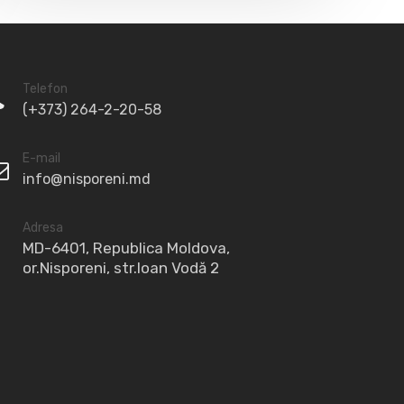
Telefon
(+373) 264-2-20-58
E-mail
info@nisporeni.md
Adresa
MD-6401, Republica Moldova,
or.Nisporeni, str.Ioan Vodă 2