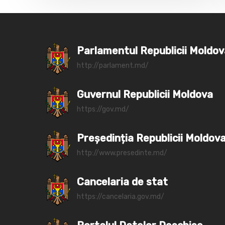
Parlamentul Republicii Moldo
http://parlament.md/
Guvernul Republicii Moldova
https://gov.md/
Președinția Republicii Moldov
http://www.presedinte.md/
Cancelaria de stat
https://cancelaria.gov.md/