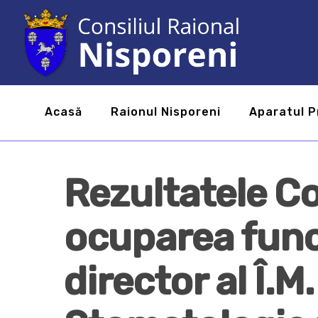
Acasă
Raionul Nisporeni
Aparatul P
Rezultatele C
ocuparea func
director al Î.M