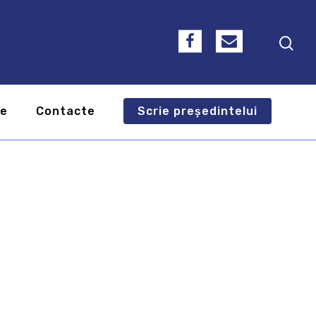
te
Contacte
Scrie președintelui