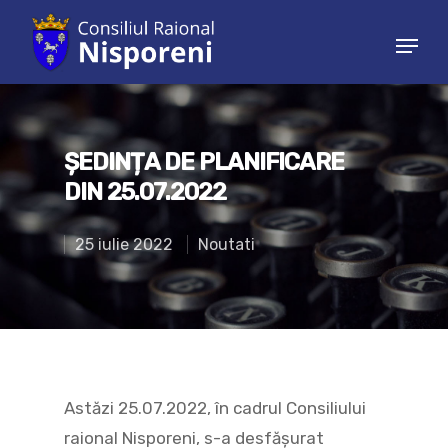
Hit enter to search or ESC to close
ȘEDINȚA DE PLANIFICARE
DIN 25.07.2022
25 iulie 2022
Noutati
Astăzi 25.07.2022, în cadrul Consiliului
raional Nisporeni, s-a desfășurat