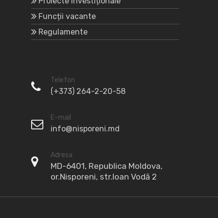
Proiecte investiționale
Funcții vacante
Regulamente
Telefon
(+373) 264-2-20-58
E-mail
info@nisporeni.md
Adresa
MD-6401, Republica Moldova,
or.Nisporeni, str.Ioan Vodă 2