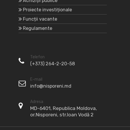
Achiziții publice
Proiecte investiționale
Funcții vacante
Regulamente
Telefon
(+373) 264-2-20-58
E-mail
info@nisporeni.md
Adresa
MD-6401, Republica Moldova,
or.Nisporeni, str.Ioan Vodă 2