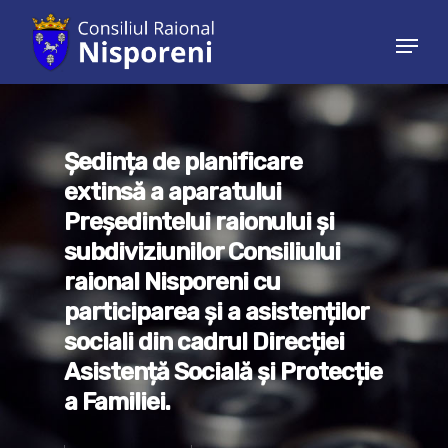
Hit enter to search or ESC to close
Ședința de planificare
extinsă a aparatului
Preşedintelui raionului şi
subdiviziunilor Consiliului
raional Nisporeni cu
participarea și a asistenților
sociali din cadrul Direcției
Asistență Socială și Protecție
a Familiei.