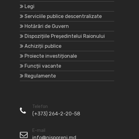
Legi
Serviciile publice descentralizate
Hotărâri de Guvern
Dispozițiile Președintelui Raionului
Achiziții publice
Proiecte investiționale
Funcții vacante
Regulamente
Telefon
(+373) 264-2-20-58
E-mail
info@nisporeni.md