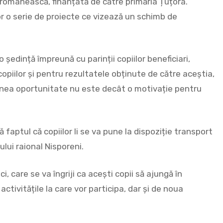
românească, finanțată de către primăria Țuțora.
r o serie de proiecte ce vizează un schimb de
.
 o ședință împreună cu parinții copiilor beneficiari,
copiilor și pentru rezultatele obținute de către aceștia,
menea oportunitate nu este decât o motivație pentru
faptul că copiilor li se va pune la dispoziție transport
ului raional Nisporeni.
ci, care se va îngriji ca acești copii să ajungă în
ctivitățile la care vor participa, dar și de noua