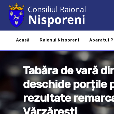
Acasă
Raionul Nisporeni
Aparatul P
Tabăra de vară di
deschide porțile 
rezultate remarca
Vărzărești