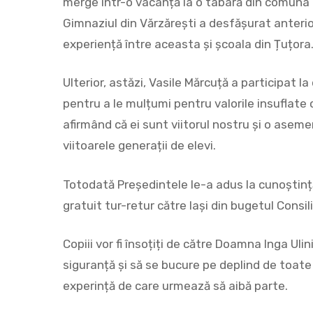
merge într-o vacanță la o tabară din comuna 
Gimnaziul din Vărzărești a desfășurat anterio
experiență între aceasta și școala din Țuțora
Ulterior, astăzi, Vasile Mărcuță a participat la
pentru a le mulțumi pentru valorile insuflate 
afirmând că ei sunt viitorul nostru și o ase
viitoarele generații de elevi.
Totodată Președintele le-a adus la cunoștință 
gratuit tur-retur către Iași din bugetul Consili
Copiii vor fi însoțiți de către Doamna Inga Ulini
siguranță și să se bucure pe deplind de toate a
experință de care urmează să aibă parte.