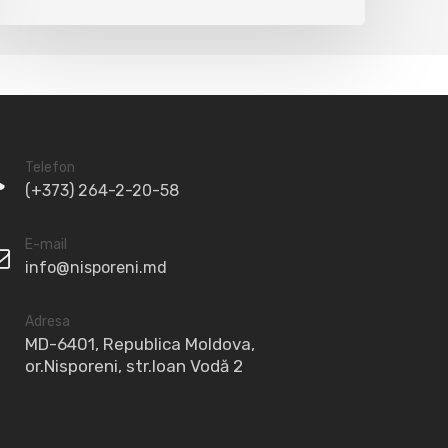
Telefon
(+373) 264-2-20-58
E-mail
info@nisporeni.md
Adresa
MD-6401, Republica Moldova,
or.Nisporeni, str.Ioan Vodă 2