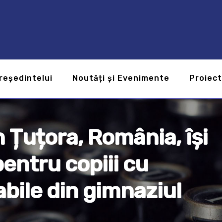
reședintelui
Noutăți și Evenimente
Proiec
n Țuțora, România, își
pentru copiii cu
bile din gimnaziul