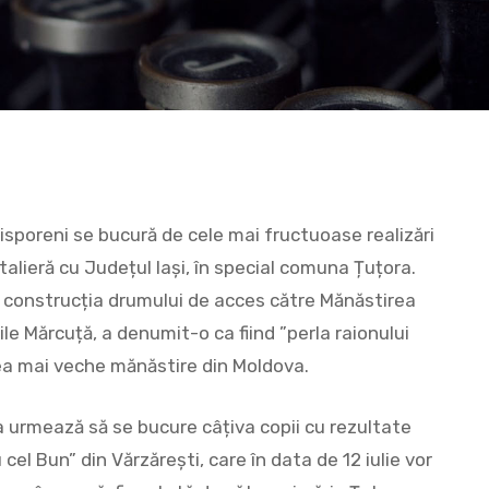
isporeni se bucură de cele mai fructuoase realizări
alieră cu Județul Iași, în special comuna Țuțora.
ză construcția drumului de acces către Mănăstirea
ile Mărcuță, a denumit-o ca fiind ”perla raionului
 cea mai veche mănăstire din Moldova.
a urmează să se bucure câțiva copii cu rezultate
cel Bun” din Vărzărești, care în data de 12 iulie vor