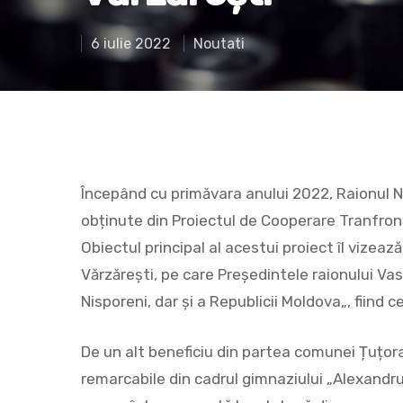
6 iulie 2022
Noutati
Începând cu primăvara anului 2022, Raionul N
obținute din Proiectul de Cooperare Tranfront
Obiectul principal al acestui proiect îl vizea
Hit enter to search or ESC to close
Vărzărești, pe care Președintele raionului Vas
Nisporeni, dar și a Republicii Moldova„, fiind
De un alt beneficiu din partea comunei Țuțor
remarcabile din cadrul gimnaziului „Alexandru 