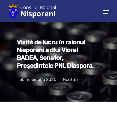
Hit enter to search or ESC to close
Vizită de lucru în raionul
Nisporeni a dlui Viorel
BADEA, Senator,
Președintele PNL Diaspora.
30 noiembrie 2020
Noutati