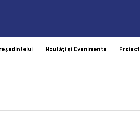
reședintelui
Noutăți și Evenimente
Proiec