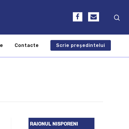
te
Contacte
Scrie președintelui
RAIONUL NISPORENI