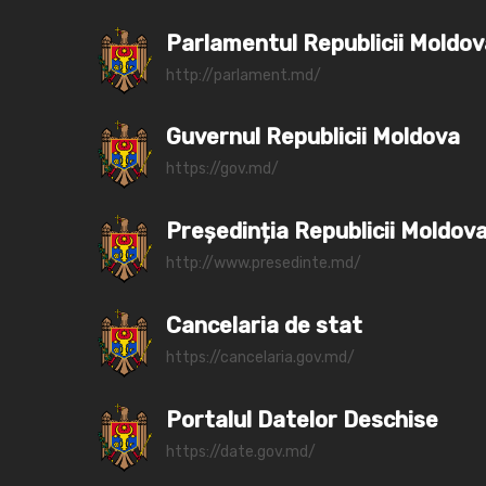
Parlamentul Republicii Moldo
http://parlament.md/
Guvernul Republicii Moldova
https://gov.md/
Președinția Republicii Moldov
http://www.presedinte.md/
Cancelaria de stat
https://cancelaria.gov.md/
Portalul Datelor Deschise
https://date.gov.md/