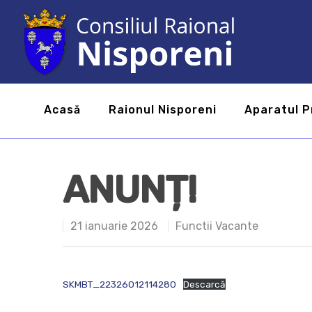
Acasă
Raionul Nisporeni
Aparatul P
ANUNȚ!
21 ianuarie 2026
Functii Vacante
SKMBT_22326012114280
Descarcă