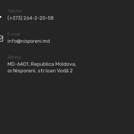
Telefon
(+373) 264-2-20-58
E-mail
info@nisporeni.md
Adresa
MD-6401, Republica Moldova,
or.Nisporeni, str.Ioan Vodă 2