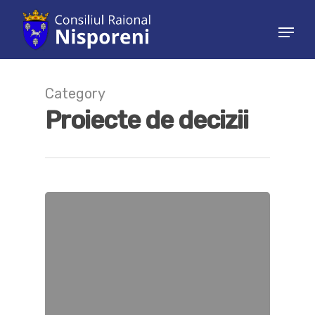
Hit enter to search or ESC to close
Category
Proiecte de decizii