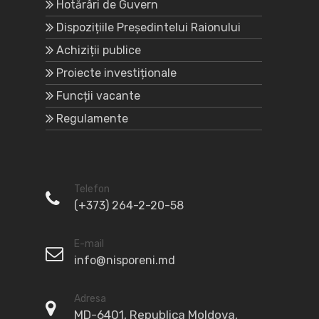
Hotărâri de Guvern
Dispozițiile Președintelui Raionului
Achiziții publice
Proiecte investiționale
Funcții vacante
Regulamente
Telefon
(+373) 264-2-20-58
E-mail
info@nisporeni.md
Adresa
MD-6401, Republica Moldova,