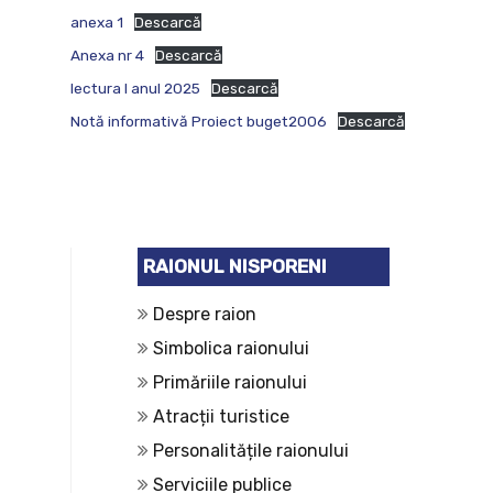
anexa 1
Descarcă
Anexa nr 4
Descarcă
lectura I anul 2025
Descarcă
Notă informativă Proiect buget2006
Descarcă
RAIONUL NISPORENI
Despre raion
Simbolica raionului
Primăriile raionului
Atracții turistice
Personalitățile raionului
Serviciile publice