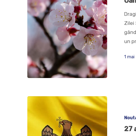
Oam
Dragi
Zilei
gându
un pr
1 mai
Hit enter to search or ESC to close
Nout
27 a