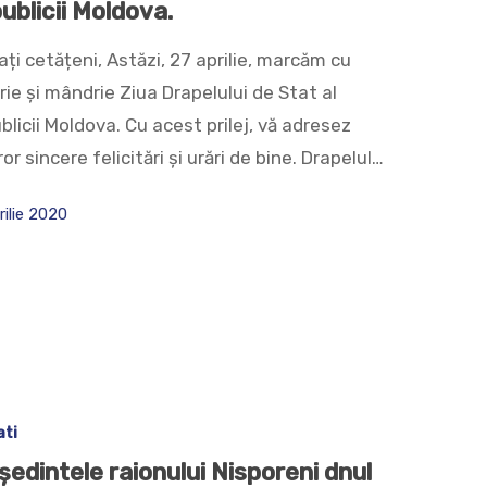
ublicii Moldova.
ți cetățeni, Astăzi, 27 aprilie, marcăm cu
ie și mândrie Ziua Drapelului de Stat al
licii Moldova. Cu acest prilej, vă adresez
or sincere felicitări și urări de bine. Drapelul…
rilie 2020
ati
ședintele raionului Nisporeni dnul