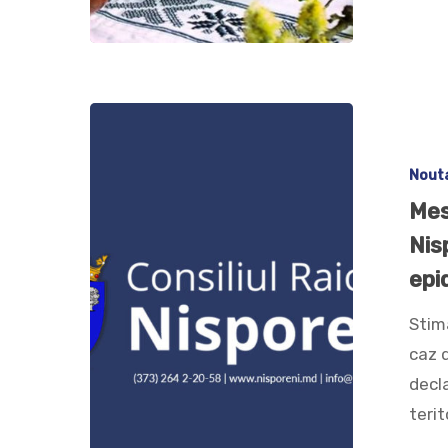
Nout
Mes
Nisp
epi
Stim
caz d
decla
terit