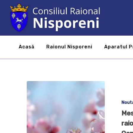
Acasă
Raionul Nisporeni
Aparatul P
Nout
Mes
raio