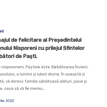
ati
ajul de felicitare al Preşedintelui
nului Nisporeni cu prilejul Sfintelor
bători de Paşti.
 nisporeneni, Paștele este Sărbătoarea Învierii,
acolului, a luminii și iubirii divine. În această zi
ă, vă doresc familie sănătoasă alături, pace și
te, casa să vă fie mereu…
rilie 2020