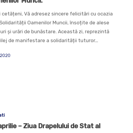
enilor Muncii.
 cetățeni, Vă adresez sincere felicitări cu ocazia
 Solidarității Oamenilor Muncii, însoțite de alese
ri și urări de bunăstare. Această zi, reprezintă
ilej de manifestare a solidarității tuturor…
 2020
ati
prilie – Ziua Drapelului de Stat al