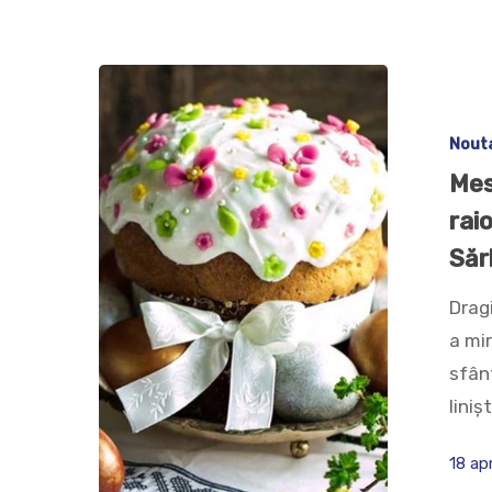
Nout
Mes
raio
Săr
Dragi
a mir
sfânt
liniș
18 ap