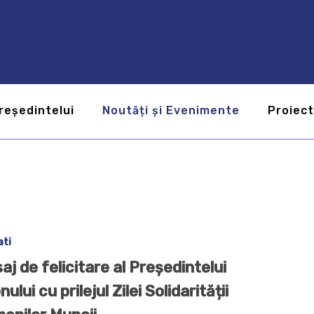
reședintelui
Noutăți și Evenimente
Proiec
ati
aj de felicitare al Președintelui
nului cu prilejul Zilei Solidarității