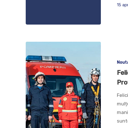
15 ap
Nout
Feli
Pro
Felic
mulț
mani
sunte