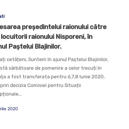
ati
esarea președintelui raionului către
 locuitorii raionului Nisporeni, în
ul Paștelui Blajinilor.
ți cetățeni, Suntem în ajunul Paștelui Blajinilor,
stă sărbătoare de pomenire a celor trecuți în
nța a fost transferata pentru 6,7,8 Iunie 2020,
prin decizia Comisiei pentru Situații
pționale…
rilie 2020