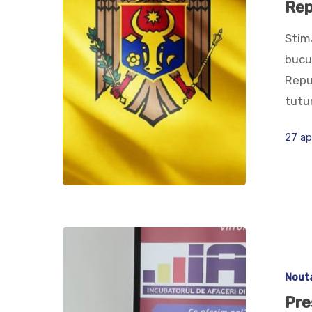
Rep
Stima
bucur
Repub
tutur
27 ap
Nout
Pre