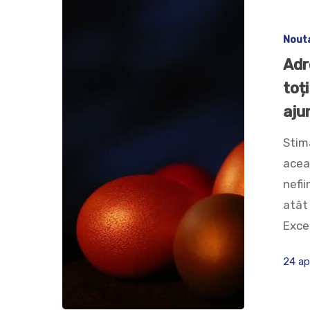
Nout
Adr
toți
ajun
Stima
acea
nefii
atât 
Exce
24 ap