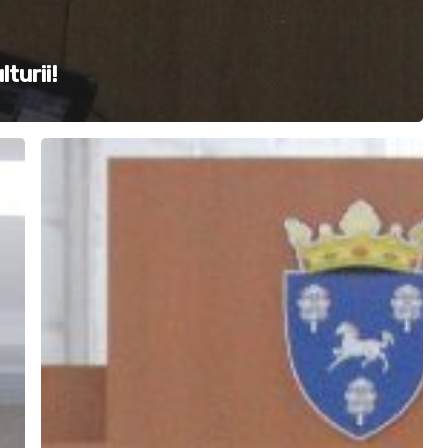
turii!