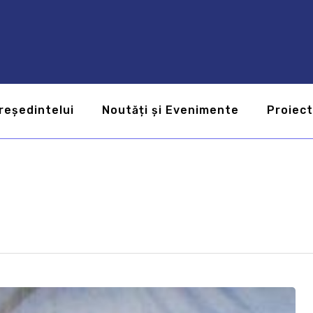
reședintelui
Noutăți și Evenimente
Proiec